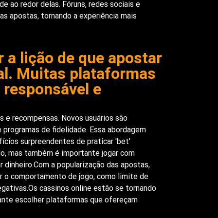
 ao redor delas. Fóruns, redes sociais e
as apostas, tornando a experiência mais
 a lição de que apostar
al. Muitas plataformas
 responsável e
us e recompensas. Novos usuários são
e programas de fidelidade. Essa abordagem
cios surpreendentes de praticar 'bet'
ndo, mas também é importante jogar com
 dinheiro.Com a popularização das apostas,
r o comportamento de jogo, como limite de
gativas.Os cassinos online estão se tornando
ante escolher plataformas que ofereçam