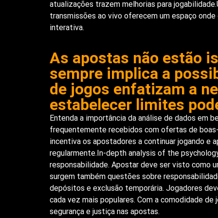
atualizações trazem melhorias para jogabilidade
transmissões ao vivo oferecem um espaço onde o
interativa.
As apostas não estão is
sempre implica a possi
de jogos enfatizam a n
estabelecer limites pod
Entenda a importância da análise de dados em b
frequentemente recebidos com ofertas de boas-v
incentiva os apostadores a continuar jogando e 
regularmente.In-depth analysis of the psycholog
responsabilidade. Apostar deve ser visto como 
surgem também questões sobre responsabilidade
depósitos e exclusão temporária. Jogadores deve
cada vez mais populares. Com a comodidade de j
segurança e justiça nas apostas.