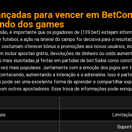
ançadas para vencer em BetConh
undo dos games
são, é importante que os jogadores de (139 bet) estejam infor
 futebol, a ação na lateral do campo foi decisiva para o result
' costumam oferecer bônus e promoções aos novos usuários, inc
 incluir apostas grátis, devoluções de dinheiro ou odds aumen
 mais inusitadas já feitas em partidas de bet.Saiba como const
a vez mais populares. Juntamente com a emoção dos jogos em 
ontecendo, aumentando a interação e a adrenalina. Isso é parti
 pode ser uma excelente forma de aprender e compartilhar expe
 com outros apostadores. Essa troca de informações pode enrique
gos
Limitaçõe
Suporte