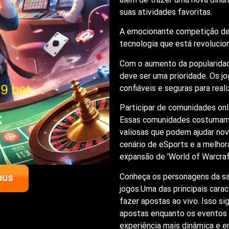
suas atividades favoritas.
A emocionante competição de 
tecnologia que está revoluci
Com o aumento da popularida
deve ser uma prioridade. Os 
confiáveis e seguras para real
Participar de comunidades onl
Essas comunidades costumam c
valiosas que podem ajudar nov
cenário de eSports e a melhor
expansão de 'World of Warcraf
nus
Conheça os personagens da sa
jogos.Uma das principais carac
fazer apostas ao vivo. Isso s
apostas enquanto os eventos
experiência mais dinâmica e 