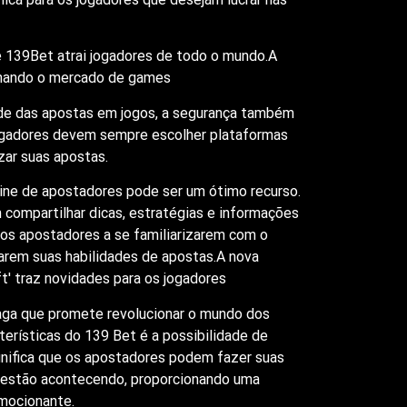
139Bet atrai jogadores de todo o mundo.A
onando o mercado de games
de das apostas em jogos, a segurança também
jogadores devem sempre escolher plataformas
izar suas apostas.
ine de apostadores pode ser um ótimo recurso.
ompartilhar dicas, estratégias e informações
os apostadores a se familiarizarem com o
arem suas habilidades de apostas.A nova
t' traz novidades para os jogadores
ga que promete revolucionar o mundo dos
terísticas do 139 Bet é a possibilidade de
ignifica que os apostadores podem fazer suas
 estão acontecendo, proporcionando uma
emocionante.