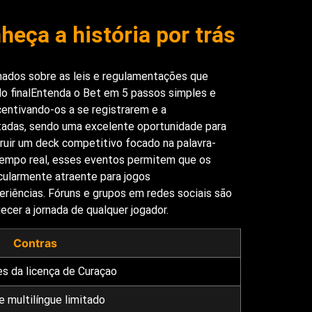
eça a história por trás
mados sobre as leis e regulamentações que
ado finalEntenda o Bet em 5 passos simples e
entivando-os a se registrarem e a
tadas, sendo uma excelente oportunidade para
ruir um deck competitivo focado na palavra-
tempo real, esses eventos permitem que os
cularmente atraente para jogos
riências. Fóruns e grupos em redes sociais são
cer a jornada de qualquer jogador.
Contras
s da licença de Curaçao
 multilíngue limitado